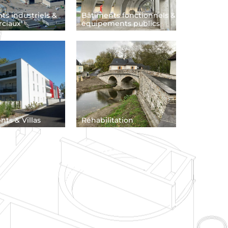
ts industriels &
Bâtiments fonctionnels &
ciaux
équipements publics
ts & Villas
Réhabilitation