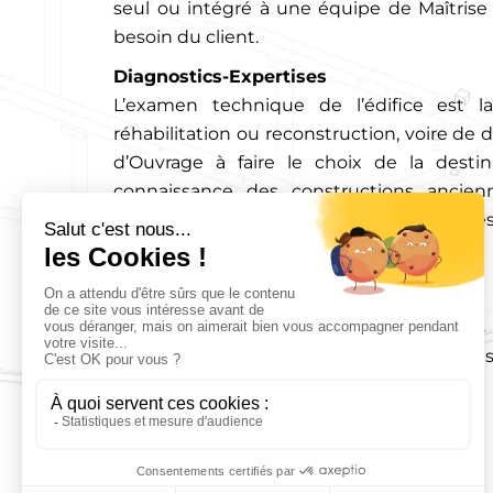
seul ou intégré à une équipe de Maîtrise 
besoin du client.
Diagnostics-Expertises
L’examen technique de l’édifice est 
réhabilitation ou reconstruction, voire de 
d’Ouvrage à faire le choix de la desti
connaissance des constructions ancien
conduit à intervenir régulièrement sur de
diagnostic.
Le bureau d’études est qualifié
OPQIBI
:
1202 Etude de structures béton courantes
1203 Etude de structures béton complexe
1818 Ingénierie de ponts courants